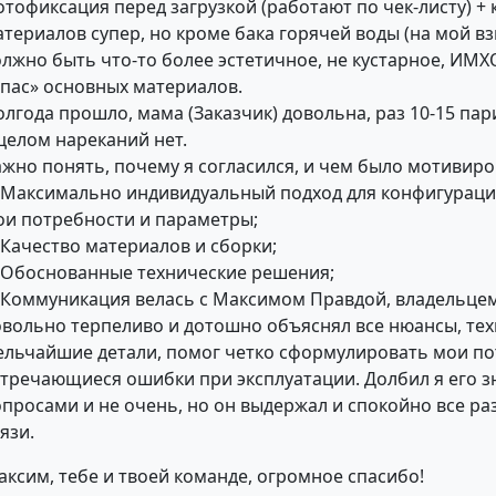
тофиксация перед загрузкой (работают по чек-листу) + 
териалов супер, но кроме бака горячей воды (на мой вз
олжно быть что-то более эстетичное, не кустарное, ИМХ
апас» основных материалов.
лгода прошло, мама (Заказчик) довольна, раз 10-15 пар
целом нареканий нет.
ажно понять, почему я согласился, и чем было мотивиро
. Максимально индивидуальный подход для конфигураци
ои потребности и параметры;
 Качество материалов и сборки;
. Обоснованные технические решения;
. Коммуникация велась с Максимом Правдой, владельце
овольно терпеливо и дотошно объяснял все нюансы, те
ельчайшие детали, помог четко сформулировать мои по
стречающиеся ошибки при эксплуатации. Долбил я его з
просами и не очень, но он выдержал и спокойно все раз
язи.
аксим, тебе и твоей команде, огромное спасибо!