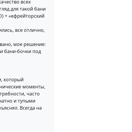
качество всех
гляд для такой бани
О) + «ефрейторский
ились, все отлично,
вано, мое решение:
и бани-бочки под
м, который
хнические моменты,
требности, часто
натно и тупыми
ъяснял. Всегда на