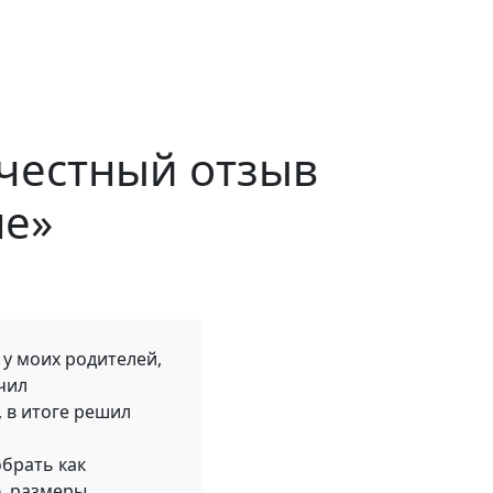
 честный отзыв
не»
 у моих родителей,
учил
, в итоге решил
обрать как
, размеры,