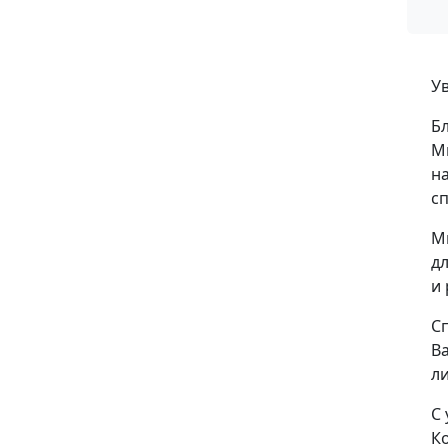
У
Б
М
н
с
М
д
и 
Сп
В
л
С
К