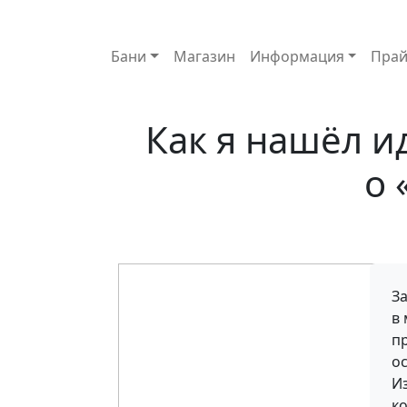
Основная навигация
Бани
Магазин
Информация
Прай
Как я нашёл и
о 
З
в 
пр
ос
И
к