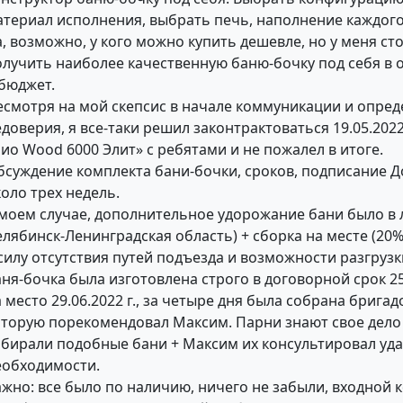
атериал исполнения, выбрать печь, наполнение каждого
, возможно, у кого можно купить дешевле, но у меня ст
олучить наиболее качественную баню-бочку под себя в 
 бюджет.
есмотря на мой скепсис в начале коммуникации и опре
доверия, я все-таки решил законтрактоваться 19.05.2022
ио Wood 6000 Элит» с ребятами и не пожалел в итоге.
бсуждение комплекта бани-бочки, сроков, подписание Д
оло трех недель.
 моем случае, дополнительное удорожание бани было в 
лябинск-Ленинградская область) + сборка на месте (20%
силу отсутствия путей подъезда и возможности разгрузк
ня-бочка была изготовлена строго в договорной срок 25.
 место 29.06.2022 г., за четыре дня была собрана бригадо
оторую порекомендовал Максим. Парни знают свое дело 
обирали подобные бани + Максим их консультировал уд
еобходимости.
ажно: все было по наличию, ничего не забыли, входной 