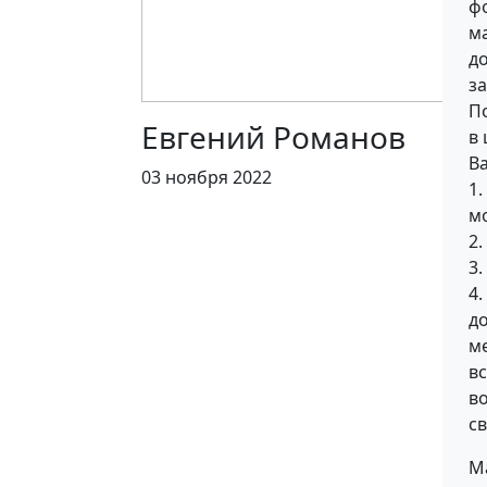
фо
ма
д
з
По
Евгений Романов
в 
В
03 ноября 2022
1
м
2.
3
4
д
м
в
во
св
М