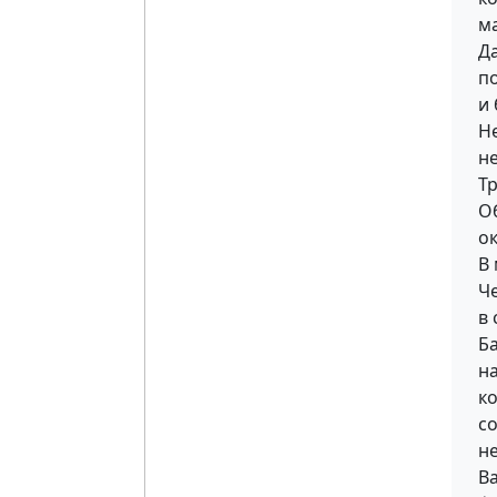
м
Да
п
и
Н
не
Тр
О
ок
В
Че
в 
Ба
на
к
с
н
В