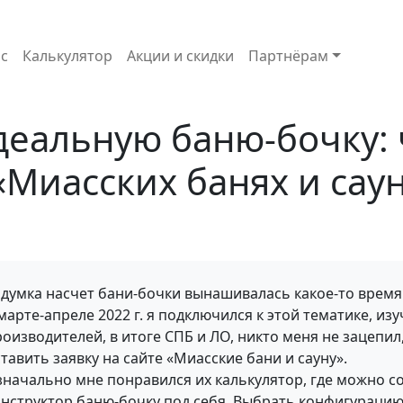
с
Калькулятор
Акции и скидки
Партнёрам
деальную баню-бочку:
«Миасских банях и сау
адумка насчет бани-бочки вынашивалась какое-то время
марте-апреле 2022 г. я подключился к этой тематике, из
оизводителей, в итоге СПБ и ЛО, никто меня не зацепил
тавить заявку на сайте «Миасские бани и сауну».
значально мне понравился их калькулятор, где можно с
онструктор баню-бочку под себя. Выбрать конфигурацию