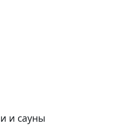
и и сауны
 временем!