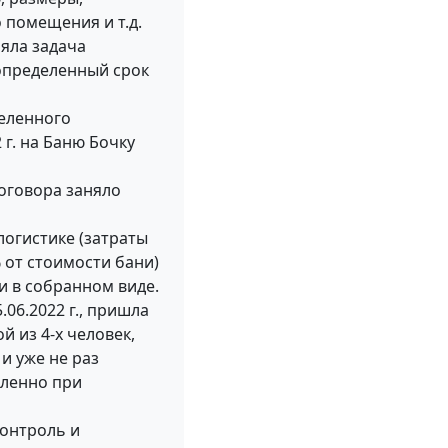
 помещения и т.д.
ояла задача
определенный срок
деленного
 г. на Баню Бочку
оговора заняло
логистике (затраты
 от стоимости бани)
и в собранном виде.
06.2022 г., пришла
й из 4-х человек,
и уже не раз
аленно при
контроль и