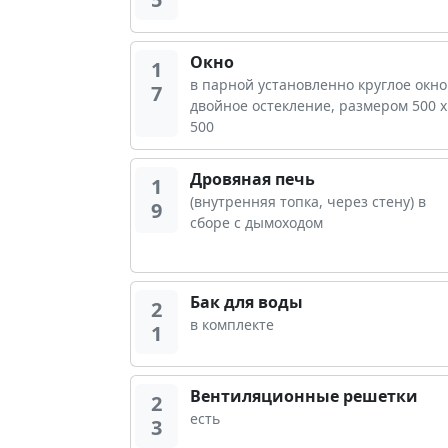
Окно
1
в парной установленно круглое окно
7
двойное остекление, размером 500 х
500
Дровяная печь
1
(внутренняя топка, через стену) в
9
сборе с дымоходом
Бак для воды
2
в комплекте
1
Вентиляционные решетки
2
есть
3