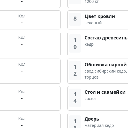
-
1200 кг
Кол
Цвет кровли
8
-
зеленый
Кол
Состав древесин
1
-
кедр
0
Кол
Обшивка парной
1
-
свод сибирский кедр,
2
торцов
Кол
Стол и скамейки
1
-
сосна
4
Кол
Дверь
1
-
материал кедр
6