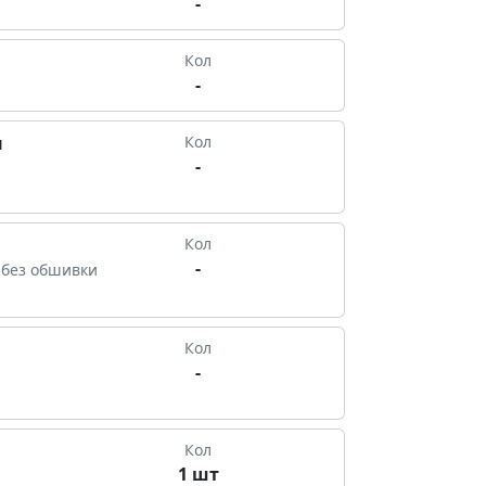
-
Кол
-
ы
Кол
-
Кол
-
 без обшивки
Кол
-
Кол
1 шт