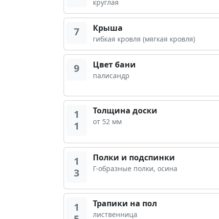
круглая
Крыша
7
гибкая кровля (мягкая кровля)
Цвет бани
9
палисандр
Толщина доски
1
от 52 мм
1
Полки и подспинки
1
Г-образные полки, осина
3
Трапики на пол
1
лиственница
5