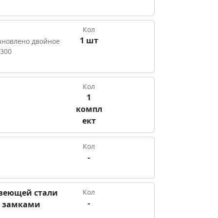
Кол
1 шт
тановлено двойное
 300
Кол
1
компл
ект
Кол
-
веющей стали
Кол
-
и замками