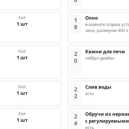
Кол
Окно
1
1 шт
в комнате отдыха ус
8
окно, размером 400 х
Кол
Камни для печи
2
1 шт
габбро-диабаз
0
Кол
Слив воды
2
1 шт
есть
2
Кол
Обручи из нержа
2
1 шт
с регулируемым
4
есть