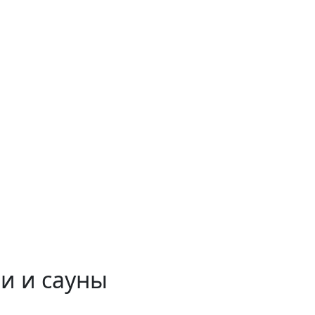
и и сауны
 временем!