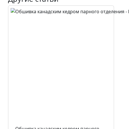
Обшивка канадским кедром парного