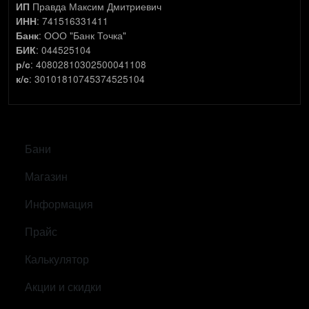
Правда Максим Дмитриевич
ИП
: 741516331411
ИНН
: ООО "Банк Точка"
Банк
: 044525104
БИК
: 40802810302500041108
р/с
: 30101810745374525104
к/с
САМОЕ ВАЖНОЕ
Бани
Магазин
Информация
Прайс
Калькулятор
Акции и скидки