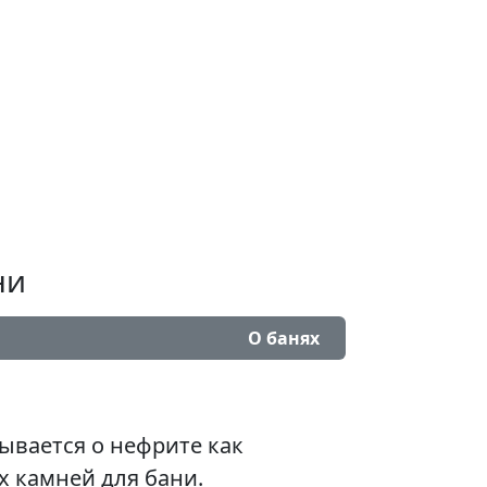
ни
О банях
зывается о нефрите как
х камней для бани.