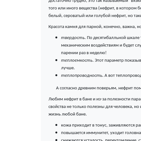
достаточно трудно, это так называемый "вяз
того или иного вещества (нефрит, в котором
белый, сероватый или голубой нефрит, но так
Красота камня для парной, конечно, важна, н
твердость
. По десятибалльной шкале 
механическим воздействиям и будет слу
парении раз в неделю!
теплоемкость
. Этот параметр показы
лучше.
теплопроводность
. А вот теплопрово
А согласно древним поверьям, нефрит помо
Любим нефрит в бане и из-за полезности пара
свойства не только полезны для человека, но
жизнь любой бане.
кожа приходит в тонус, заживляются ра
повышается иммунитет, уходит головна
снижаются усталость, переутомление, с