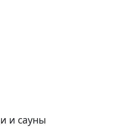
и и сауны
 временем!