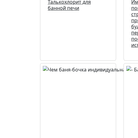
Талькохлорит для
Им
банной печи
по
ст
пр
бу
пе
по
ис