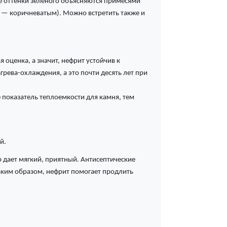
ые оттенки зеленого объясняются примесями
а — коричневатым). Можно встретить также и
 оценка, а значит, нефрит устойчив к
грева-охлаждения, а это почти десять лет при
е показатель теплоемкости для камня, тем
й.
р дает мягкий, приятный. Антисептические
таким образом, нефрит помогает продлить