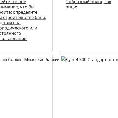
ейте точное
Г-образный полог, как
нимание, что Вы
опция
роите: определите
и строительстве бани,
дет ли она
риодического или
стоянного
пользования!