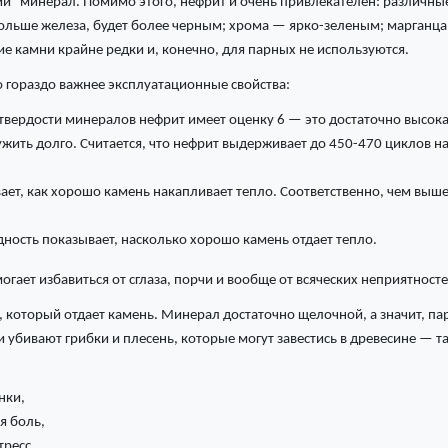
кий" минерал. Помимо этого, нефрит и очень привлекателен: различн
 больше железа, будет более черным; хрома — ярко-зеленым; марганц
ие камни крайне редки и, конечно, для парных не используются.
о гораздо важнее эксплуатационные свойства:
твердости минералов нефрит имеет оценку 6 — это достаточно высокая
жить долго. Считается, что нефрит выдерживает до 450-470 циклов на
вает, как хорошо камень накапливает тепло. Соответственно, чем выш
дность показывает, насколько хорошо камень отдает тепло.
гает избавиться от сглаза, порчи и вообще от всяческих неприятносте
, который отдает камень. Минерал достаточно щелочной, а значит, па
 и убивают грибки и плесень, которые могут завестись в древесине — 
нки,
я боль,
тресс,