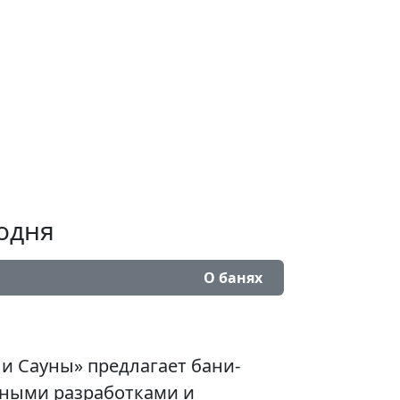
годня
О банях
и Сауны» предлагает бани-
ьными разработками и