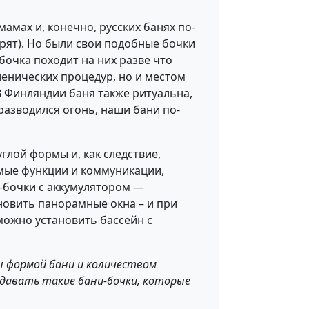
амах и, конечно, русских банях по-
орят). Но были свои подобные бочки
бочка походит на них разве что
иенических процедур, но и местом
В Финляндии баня также ритуальна,
 разводился огонь, наши бани по-
глой формы и, как следствие,
мые функции и коммуникации,
и-бочки с аккумулятором —
ановить панорамные окна – и при
можно установить бассейн с
ны формой бани и количеством
здавать такие бани-бочки, которые