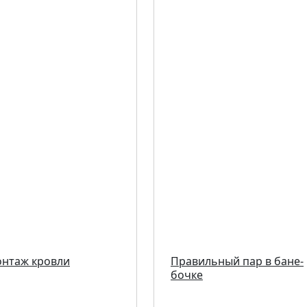
нтаж кровли
Правильный пар в бане-
бочке