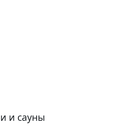
и и сауны
 временем!