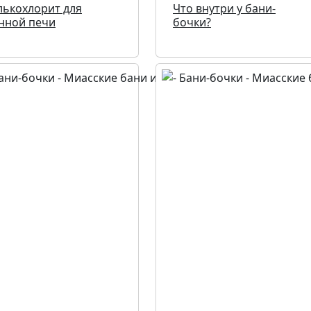
лькохлорит для
Что внутри у бани-
нной печи
бочки?