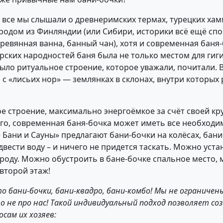
, все мы слышали о древнеримских термах, турецких хамм
 родом из Финляндии (или Сибири, историки всё ещё сп
еревянная ванна, банный чан), хотя и современная баня-
рских народностей баня была не только местом для гиг
ыло ритуальное строение, которое уважали, почитали. 
а с «лисьих нор» — землянках в склонах, внутри которых
е строение, максимально энергоёмкое за счёт своей кру
го, современная баня-бочка может иметь все необходи
Бани и Сауны» предлагают бани-бочки на колёсах, бан
вести воду – и ничего не придется таскать. Можно уст
роду. Можно обустроить в бане-бочке спальное место, 
второй этаж!
то бани-бочки, бани-квадро, бани-комбо! Мы не ограниче
не про нас! Такой индивидуальный подход позволяет со
сам их хозяев: