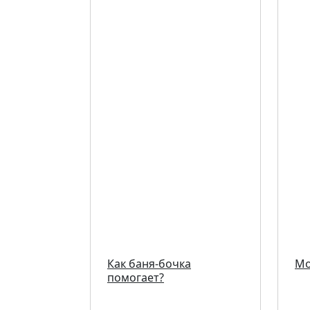
Как баня-бочка
Мо
помогает?