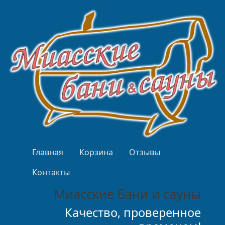
Перейти к основному содержанию
Верхнее меню
Главная
Корзина
Отзывы
Контакты
Миасские бани и сауны
Качество, проверенное