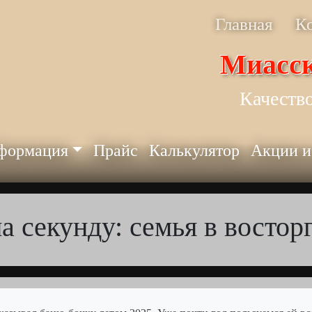
Главная
К
Миасск
Качество
формация
Прайс
Калькулятор
Акции и
а секунду: семья в восторг