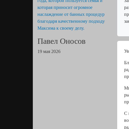
За
ра
пр
за
Павел Оносов
Ув
19 мая 2026
Бл
ра
пр
Мы
ры
пр
С 
во
ра