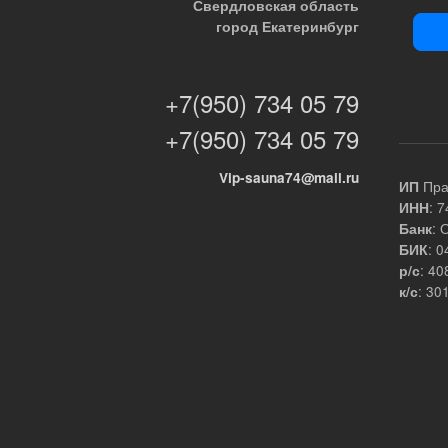
Свердловская область
город Екатеринбург
+7(950) 734 05 79
+7(950) 734 05 79
Vip-sauna74@mail.ru
Пра
ИП
: 
ИНН
: 
Банк
: 
БИК
: 4
р/с
: 3
к/с