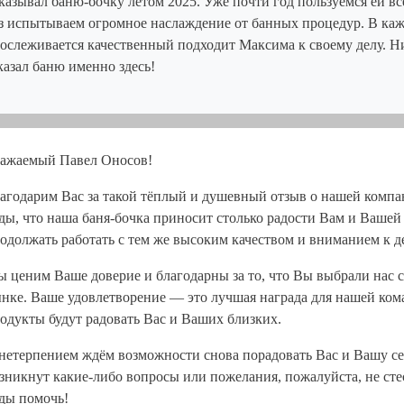
казывал баню-бочку летом 2025. Уже почти год пользуемся ей в
з испытываем огромное наслаждение от банных процедур. В каж
ослеживается качественный подходит Максима к своему делу. Ни
казал баню именно здесь!
ажаемый Павел Оносов!
агодарим Вас за такой тёплый и душевный отзыв о нашей комп
ды, что наша баня-бочка приносит столько радости Вам и Вашей
одолжать работать с тем же высоким качеством и вниманием к д
 ценим Ваше доверие и благодарны за то, что Вы выбрали нас 
нке. Ваше удовлетворение — это лучшая награда для нашей ком
одукты будут радовать Вас и Ваших близких.
нетерпением ждём возможности снова порадовать Вас и Вашу с
зникнут какие-либо вопросы или пожелания, пожалуйста, не сте
ды помочь!