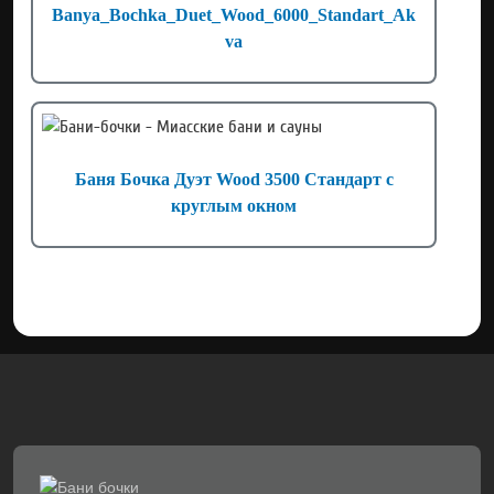
Banya_Bochka_Duet_Wood_6000_Standart_Ak
va
Баня Бочка Дуэт Wood 3500 Стандарт с
круглым окном