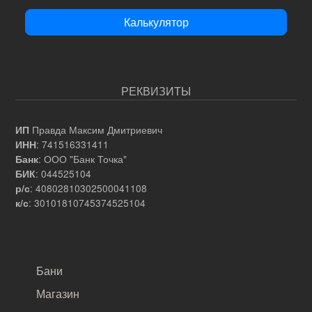
Калькулятор
РЕКВИЗИТЫ
Правда Максим Дмитриевич
ИП
: 741516331411
ИНН
: ООО "Банк Точка"
Банк
: 044525104
БИК
: 40802810302500041108
р/с
: 30101810745374525104
к/с
САМОЕ ВАЖНОЕ
Бани
Магазин