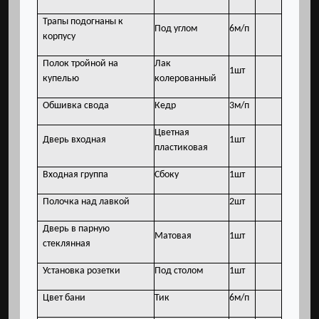
Трапы подогнаны к
Под углом
6м/п
корпусу
Полок тройной на
Лак
1шт
купелью
колерованный
Обшивка свода
Кедр
3м/п
Цветная
Дверь входная
1шт
пластиковая
Входная группа
Сбоку
1шт
Полочка над лавкой
2шт
Дверь в парную
Матовая
1шт
стеклянная
Установка розетки
Под столом
1шт
Цвет бани
Тик
6м/п