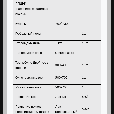
ППШ-Б
(пароперегреватель с
1шт
баком)
Купель
750*2300
1шт
Г-образный полог
1шт
Второе дыхание
Лето
1шт
Панорамное окно
Стеклопакет
1шт
ТермоОкно Двойное в
300х400
1шт
кровле
Окно пластиковое
500х700
1шт
Москитные сетки
500x700
1шт
Покрытие стен
Лак БЦ
6м/п
Покрытие полков,
Лак
6м/п
подспинников, трапов
колерованный