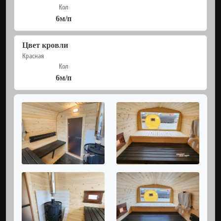
Кол
6м/п
Цвет кровли
Красная
Кол
6м/п