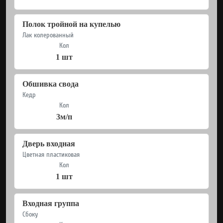
Полок тройной на купелью
Лак колерованный
Кол
1 шт
Обшивка свода
Кедр
Кол
3м/п
Дверь входная
Цветная пластиковая
Кол
1 шт
Входная группа
Сбоку