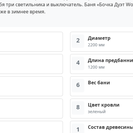
я три светильника и выключатель. Баня «Бочка Дуэт Wo
аже в зимнее время.
Диаметр
2
2200 мм
Длина предбанн
4
1200 мм
Вес бани
6
Цвет кровли
8
зеленый
Состав древесин
1