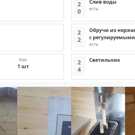
Слив воды
2
есть
0
Обручи из нержа
2
с регулируемым
2
есть
Кол
Светильник
2
1 шт
4