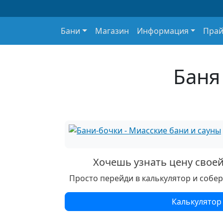
Основная навигация
Бани
Магазин
Информация
Прай
Баня
Хочешь узнать цену свое
Просто перейди в калькулятор и собе
Калькулятор