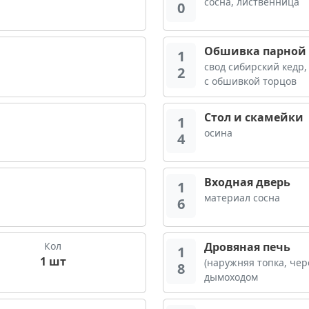
сосна, лиственница
0
Обшивка парной
1
свод сибирский кедр,
2
с обшивкой торцов
Стол и скамейки
1
осина
4
Входная дверь
1
материал сосна
6
Кол
Дровяная печь
1
1 шт
(наружняя топка, чере
8
дымоходом