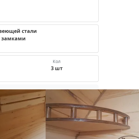
веющей стали
и замками
Кол
3 шт