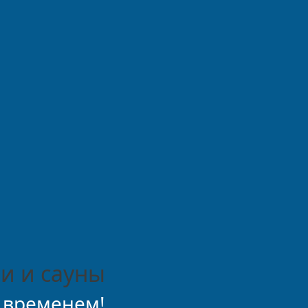
и и сауны
 временем!