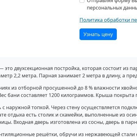
Отправляя форму Вы
персональных данн
Политика обработки п
Узнать цену
— это двухсекционная постройка, которая состоит из п
аметр 2,2 метра. Парная занимает 2 метра в длину, а пре
ниях из отборной просушенной до 8 % влажности хвойн
ес бани составляет 1200 килограммов. Крыша покрыта г
 с наружной топкой. Через стену осуществляется подкл
ате отдыха есть столик и скамейки, выполненные из оси
ницы. Входная дверь изготовлена из сосны, дверь в парн
ентиляционные решётки, обручи из нержавеющей стали 