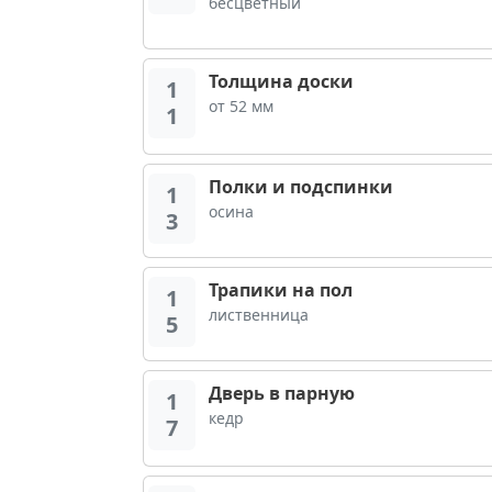
бесцветный
Толщина доски
1
от 52 мм
1
Полки и подспинки
1
осина
3
Трапики на пол
1
лиственница
5
Дверь в парную
1
кедр
7