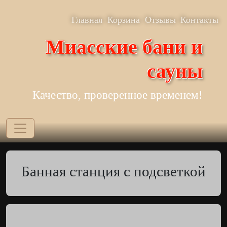
Перейти к основному содержанию
Верхнее меню
Главная
Корзина
Отзывы
Контакты
Миасские бани и
сауны
Качество, проверенное временем!
Банная станция с подсветкой