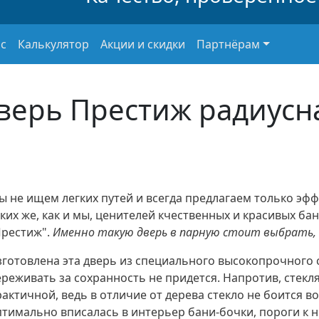
с
Калькулятор
Акции и скидки
Партнёрам
верь Престиж радиусн
ы не ищем легких путей и всегда предлагаем только эф
ких же, как и мы, ценителей кчественных и красивых бан
Престиж".
Именно такую дверь в парную стоит выбрать, ч
готовлена эта дверь из специального высокопрочного ст
реживать за сохранность не придется. Напротив, стекл
актичной, ведь в отличие от дерева стекло не боится в
птимально вписалась в интерьер бани-бочки, пороги к н