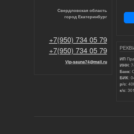
Свердловская область
город Екатеринбург
+7(950) 734 05 79
РЕКВ
+7(950) 734 05 79
Пра
ИП
Vip-sauna74@mail.ru
: 
ИНН
: 
Банк
: 
БИК
: 4
р/с
: 3
к/с