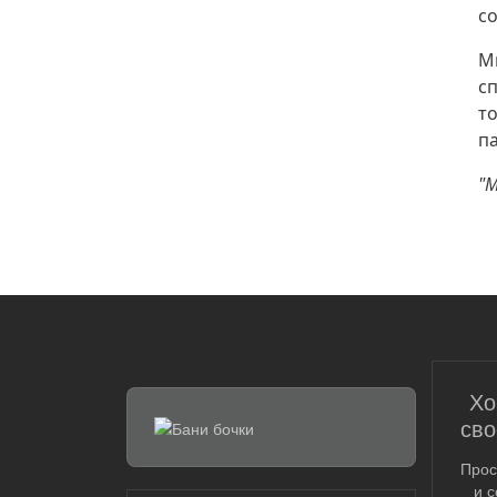
с
Мн
с
то
п
"М
Хо
сво
Прос
и 