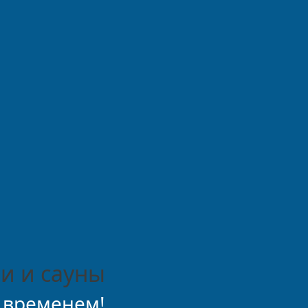
и и сауны
 временем!