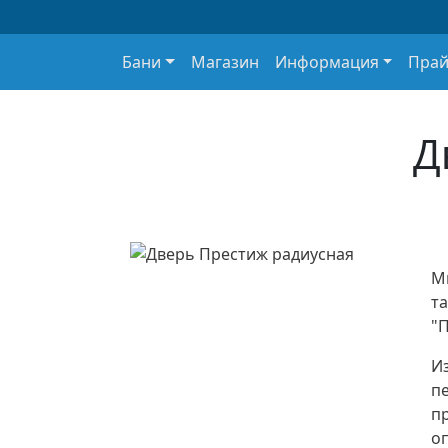
Основная навигация
Бани
Магазин
Информация
Прай
Д
М
та
"
Из
пе
пр
о